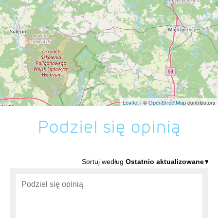
Leaflet
| ©
OpenStreetMap
contributors
Podziel się opinią