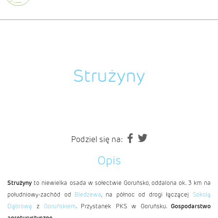
Strużyny
Podziel się na:
Opis
Strużyny
to niewielka osada w sołectwie Goruńsko, oddalona ok. 3 km na
południowy-zachód od
Bledzewa
, na północ od drogi łączącej
Sokolą
Dąbrowę
z
Goruńskiem
. Przystanek PKS w Goruńsku.
Gospodarstwo
agroturystyczne.