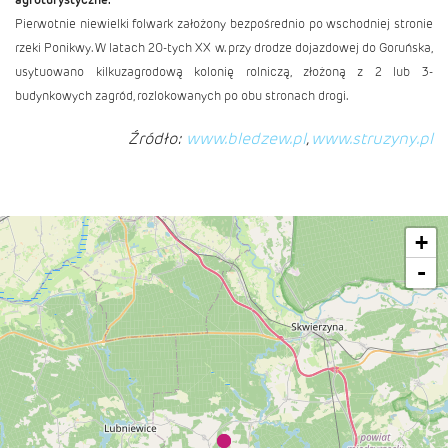
Pierwotnie niewielki folwark założony bezpośrednio po wschodniej stronie
rzeki Ponikwy. W latach 20-tych XX w. przy drodze dojazdowej do Goruńska,
usytuowano kilkuzagrodową kolonię rolniczą, złożoną z 2 lub 3-
budynkowych zagród, rozlokowanych po obu stronach drogi.
Źródło:
www.bledzew.pl
,
www.struzyny.pl
+
-