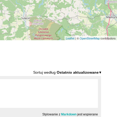
Leaflet
| ©
OpenStreetMap
contributors