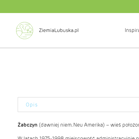
Inspir
Opis
Żabczyn
(dawniej niem. Neu Amerika) – wieś położo
W latach 1975-1998 miejscowość administracyjnie 