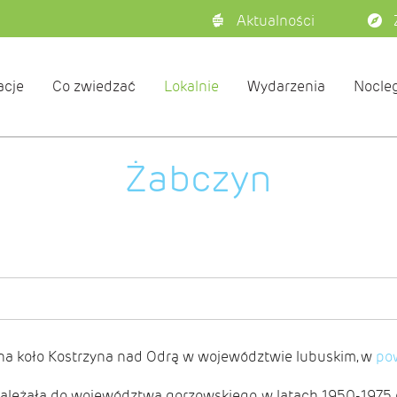
Aktualności
acje
Co zwiedzać
Lokalnie
Wydarzenia
Nocleg
Żabczyn
na koło Kostrzyna nad Odrą w województwie lubuskim, w
pow
należała do województwa gorzowskiego, w latach 1950-1975