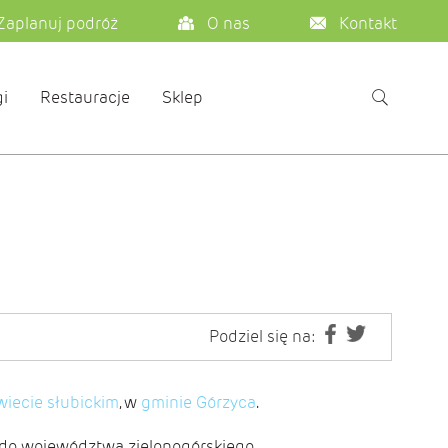
Zaplanuj podróż
O nas
Kontakt
i
Restauracje
Sklep
Podziel się na:
iecie słubickim
, w
gminie Górzyca
.
 do województwa zielonogórskiego.