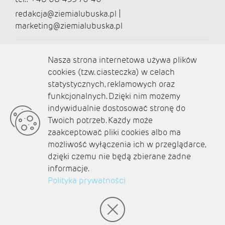
redakcja@ziemialubuska.pl |
marketing@ziemialubuska.pl
Media społecznościowe
Nasza strona internetowa używa plików
cookies (tzw. ciasteczka) w celach
statystycznych, reklamowych oraz
funkcjonalnych. Dzięki nim możemy
O nas
indywidualnie dostosować stronę do
Twoich potrzeb. Każdy może
Kontakt
zaakceptować pliki cookies albo ma
Polityka prywatności
możliwość wyłączenia ich w przeglądarce,
dzięki czemu nie będą zbierane żadne
Aktualności
informacje.
Zaplanuj podróż
Polityka prywatności
© amb software 2004-2021