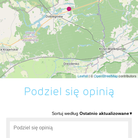
Leaflet
| ©
OpenStreetMap
contributors
Podziel się opinią