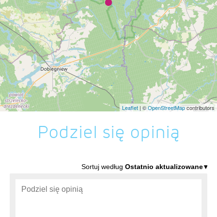
Leaflet
| ©
OpenStreetMap
contributors
Podziel się opinią