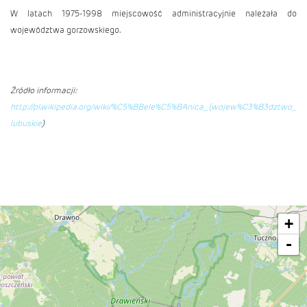
W latach 1975-1998 miejscowość administracyjnie należała do
województwa gorzowskiego.
Źródło informacji:
http://pl.wikipedia.org/wiki/%C5%BBele%C5%BAnica_(wojew%C3%B3dztwo_
lubuskie
)
+
-