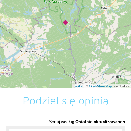
Leaflet
| ©
OpenStreetMap
contributors
Podziel się opinią