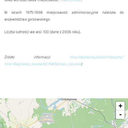
W latach 1975-1998 miejscowość administracyjnie należała do
województwa gorzowskiego.
Liczba ludności we wsi: 100 (dane z 2006 roku).
Źródło informacji:
http://lajsikonik.pl/wiki/index.php?
title=Bagniewo_(wojew%C3%B3dztwo_lubuskie
)
+
-