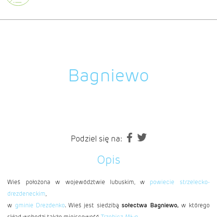
Bagniewo
Podziel się na:
Opis
Wieś położona w województwie lubuskim, w
powiecie strzelecko-
drezdeneckim
,
w
gminie Drezdenko
. Wieś jest siedzibą
sołectwa Bagniewo,
w którego
skład wchodzi także miejscowość
Trzebicz-Młyn
.