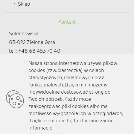
Sklep
Kontakt
Sulechowska 1
65-022 Zielona Góra
tel.: +48 68 453 70 40
redakcja@ziemialubuska.pl |
Nasza strona internetowa używa plików
marketing@ziemialubuska.pl
cookies (tzw. ciasteczka) w celach
statystycznych, reklamowych oraz
funkcjonalnych. Dzięki nim możemy
Media społecznościowe
indywidualnie dostosować stronę do
Twoich potrzeb. Każdy może
zaakceptować pliki cookies albo ma
możliwość wyłączenia ich w przeglądarce,
dzięki czemu nie będą zbierane żadne
O nas
informacje.
Kontakt