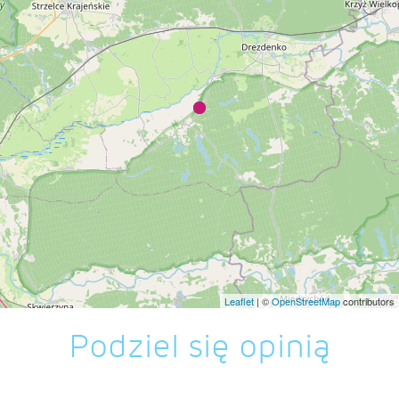
Leaflet
| ©
OpenStreetMap
contributors
Podziel się opinią