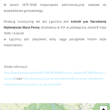
W latach 1975-1998 miejscowość administracyjnie należała do
województwa gorzowskiego.
Atrakcją turystyczną we wsi Łącznica jest
kościół p.w. Narodzenia
Najświętszej Maryi Panny
, zbudowany w XIX w., poświęcony został 8 maja
1946 r. Kościół
w Łącznicy jest zabytkiem, który sięga początków historii tejże
miejscowości.
Źródła informacji:
http://pl.wikipedia.org/wiki/%C5%81%C4%85cznica_(wojew%C3%B3dztwo_l
ubuskie
) oraz
http://www.lubtur.pl/atrakcje/obiekt/kosciol-pw-narodzenia-
najswietszej-maryi-panny-w-lacznicy.html
+