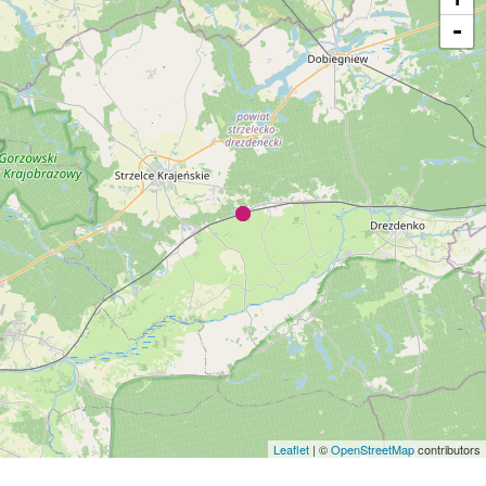
-
Leaflet
| ©
OpenStreetMap
contributors