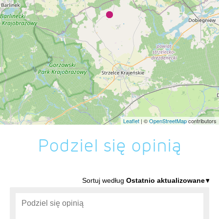
Leaflet
| ©
OpenStreetMap
contributors
Podziel się opinią