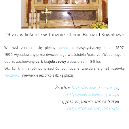
Ołtarz w kościele w Tucznie, zdjęcie Bernard Kowalczyk
We wsi znajduje się piękny
pałac
neoklasycystyczny z lat 1897-
1899, wybudowany przez ówczesnego właściciela Maxa von Wedemayer i
dobrze zachowany
park krajobrazowy
o powierzchni 8,5 ha.
Ok. 1,5 km na północny-zachód od Tuczna znajduje się leśniczówka
Tuczenko
i niewielkie jeziorko z dziką plażą.
Źródła:
http://www.strzelce.pl
,
http://www.lwkz.zgora.pl
Zdjęcia w galerii
Janek Sztyk
http://foto.onet.pl/4usd7