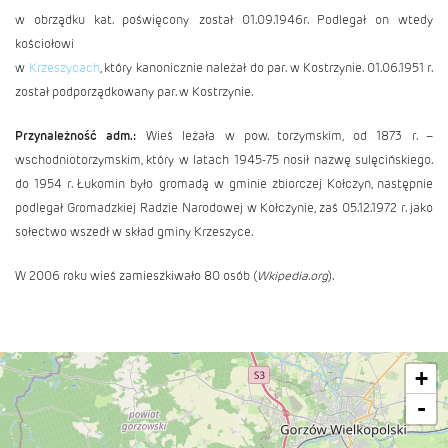
w obrządku kat. poświęcony został 01.09.1946r. Podlegał on wtedy
kościołowi
w
Krzeszycach
, który kanonicznie należał do par. w Kostrzynie. 01.06.1951 r.
został podporządkowany par. w Kostrzynie.
Przynależność adm.:
Wieś leżała w pow. torzymskim, od 1873 r. –
wschodniotorzymskim, który w latach 1945-75 nosił nazwę sulęcińskiego.
do 1954 r. Łukomin było gromadą w gminie zbiorczej Kołczyn, następnie
podlegał Gromadzkiej Radzie Narodowej w Kołczynie, zaś 05.12.1972 r. jako
sołectwo wszedł w skład gminy Krzeszyce.
W 2006 roku wieś zamieszkiwało 80 osób (
Wkipedia.org
).
+
-