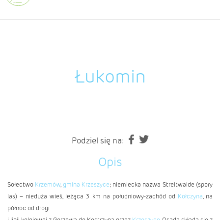
Łukomin
Podziel się na:
Opis
Sołectwo
Krzemów
,
gmina Krzeszyce
; niemiecka nazwa Streitwalde (spory
las) – nieduża wieś, leżąca 3 km na południowy-zachód od
Kołczyna
, na
północ od drogi
i linii kolejowej z Gorzowa do Kostrzyna przez
Krzeszyce
. Osada składa się z