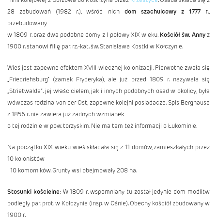
28 zabudowań (1982 r.), wśród nich
dom szachulcowy z 1777 r
.,
przebudowany
w 1809 r. oraz dwa podobne domy z I połowy XIX wieku.
Kościół św. Anny
z
1900 r. stanowi filię par. rz.-kat. św. Stanisława Kostki w Kołczynie.
Wieś jest zapewne efektem XVIII-wiecznej kolonizacji. Pierwotne zwała się
„Friedriehsburg” (zamek Fryderyka), ale już przed 1809 r. nazywała się
„Strietwalde”. jej właścicielem, jak i innych podobnych osad w okolicy, była
wówczas rodzina von der Ost, zapewne kolejni posiadacze. Spis Berghausa
z 1856 r. nie zawiera już żadnych wzmianek
o tej rodzinie w pow. torzyskim. Nie ma tam też informacji o Łukominie.
Na początku XIX wieku wieś składała się z 11 domów, zamieszkałych przez
10 kolonistów
i 10 komorników. Grunty wsi obejmowały 208 ha.
Stosunki kościelne
: W 1809 r. wspomniany tu został jedynie dom modlitw
podległy par. prot. w Kołczynie (insp. w Ośnie). Obecny kościół zbudowany w
1900 r.