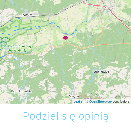
Leaflet
| ©
OpenStreetMap
contributors
Podziel się opinią