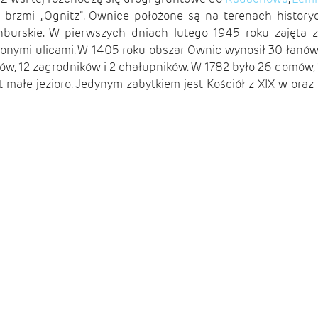
i brzmi „Ognitz”. Ownice położone są na terenach history
burskie. W pierwszych dniach lutego 1945 roku zajęta zos
użonymi ulicami. W 1405 roku obszar Ownic wynosił 30 łanów
ów, 12 zagrodników i 2 chałupników. W 1782 było 26 domów, 1
 małe jezioro. Jedynym zabytkiem jest Kościół z XIX w ora