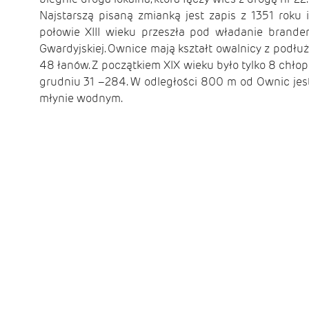
Najstarszą pisaną zmianką jest zapis z 1351 roku 
połowie XIII wieku przeszła pod władanie branden
Gwardyjskiej. Ownice mają kształt owalnicy z podł
48 łanów. Z początkiem XIX wieku było tylko 8 chłop
grudniu 31 –284. W odległości 800 m od Ownic jest
młynie wodnym.