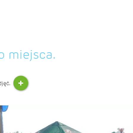
o miejsca.
djęć.