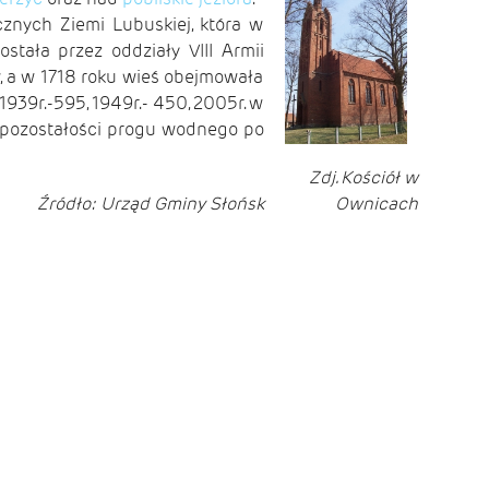
cznych Ziemi Lubuskiej, która w
tała przez oddziały VIII Armii
, a w 1718 roku wieś obejmowała
939r.-595, 1949r.- 450, 2005r. w
z pozostałości progu wodnego po
Zdj. Kościół w
Źródło: Urząd Gminy Słońsk
Ownicach