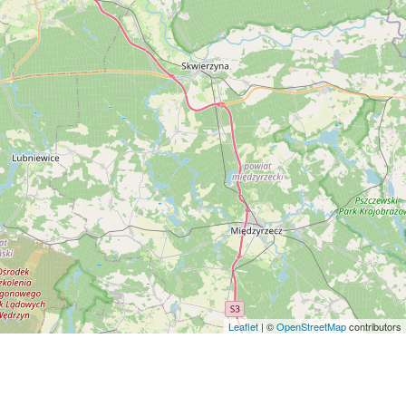
Leaflet
| ©
OpenStreetMap
contributors