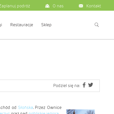
Zaplanuj podróż
O nas
Kontakt
i
Restauracje
Sklep
Podziel się na:
wschód od
Słońska
. Przez Ownice
erzyc
oraz nad
pobliskie jeziora
.