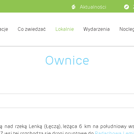
Aktualności
acje
Co zwiedzać
Lokalnie
Wydarzenia
Nocleg
Ownice
cką nad rzeką Lenką (Łęczą), leżąca 6 km na południowy 
. Z wsi tej rozchodzą się drogi gruntowe do
Radachowa
,
Lemi