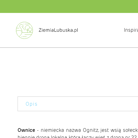
Inspir
Opis
Ownice
- niemiecka nazwa Ognitz, jest wsią sołe
biegnie droga lokalna, która łączy wieś z drogą nr 22