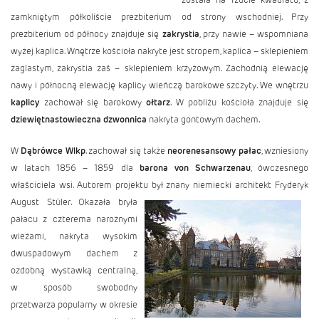
zamkniętym półkoliście prezbiterium od strony wschodniej. Przy
prezbiterium od północy znajduje się
zakrystia
, przy nawie – wspomniana
wyżej kaplica. Wnętrze kościoła nakryte jest stropem, kaplica – sklepieniem
żaglastym, zakrystia zaś – sklepieniem krzyżowym. Zachodnią elewację
nawy i północną elewację kaplicy wieńczą barokowe szczyty. We wnętrzu
kaplicy
zachował się barokowy
ołtarz
. W pobliżu kościoła znajduje się
dziewiętnastowieczna dzwonnica
nakryta gontowym dachem.
W
Dąbrówce Wlkp
. zachował się także
neorenesansowy pałac
, wzniesiony
w latach 1856 – 1859 dla
barona von Schwarzenau
, ówczesnego
właściciela wsi. Autorem projektu był znany niemiecki architekt Fryderyk
August Stüler. Okazała
bryła
pałacu z czterema narożnymi
wieżami, nakryta wysokim
dwuspadowym dachem z
ozdobną wystawką centralną,
w sposób swobodny
przetwarza popularny w okresie