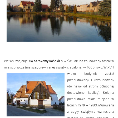
We wsi znajduje się
barokowy kościół
p. w. Św. Jakuba zbudowany został w
miejscu wcześniejszej, drewnianej świątyni, spalonej w 1660 roku. W XVIII
wieku
budynek został
przebudowany i rozbudowany
(do nawy od strony północnej
dostawiono kaplicę). Kolejna
przebudowa miała miejsce w
latach 1979 – 1980. Murowana
z cegły świątynia wzniesiona
została na rzucie kwadratu, z