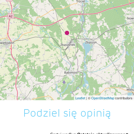
Leaflet
| ©
OpenStreetMap
contributors
Podziel się opinią