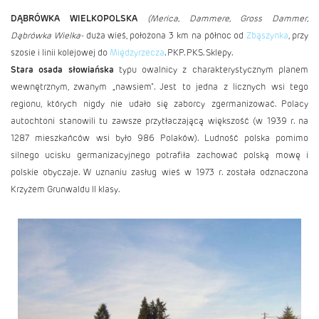
DĄBRÓWKA WIELKOPOLSKA
(Merica, Dammere, Gross Dammer,
Dąbrówka Wielka-
duża wieś, położona 3 km na północ od
Zbąszynka
, przy
szosie i linii kolejowej do
Międzyrzecza
. PKP. PKS. Sklepy.
Stara osada słowiańska
typu owalnicy z charaktery­stycznym planem
wewnętrznym, zwanym „nawsiem". Jest to jedna z licznych wsi tego
regionu, których nig­dy nie udało się zaborcy zgermanizować. Polacy
autochtoni stanowili tu zawsze przytłaczającą większość (w 1939 r. na
1287 mieszkańców wsi było 986 Polaków). Ludność polska pomimo
silnego ucisku germanizacyjnego potrafiła zachować polską mowę i
polskie obyczaje. W uznaniu zasług wieś w 1973 r. została odznaczona
Krzyżem Grunwaldu II klasy.