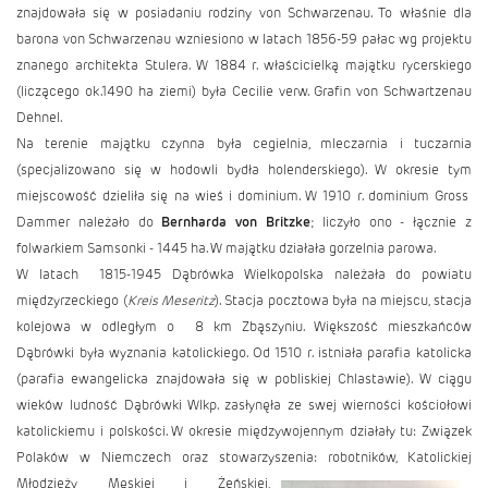
znajdowała się w posiadaniu rodziny von Schwarzenau. To właśnie dla
barona von Schwarzenau wzniesiono w latach 1856-59 pałac wg projektu
znanego architekta Stulera. W 1884 r. właścicielką majątku rycerskiego
(liczącego ok.1490 ha ziemi) była Cecilie verw.
Grafin von Schwartzenau
Dehnel.
Na terenie majątku czynna była cegielnia, mleczarnia i tuczarnia
(specjalizowano się w hodowli bydła holenderskiego). W okresie tym
miejscowość dzieliła się na wieś i dominium. W 1910 r. dominium Gross
Dammer należało do
Bernharda von Britzke
; liczyło ono - łącznie z
folwarkiem Samsonki - 1445 ha. W majątku działała gorzelnia parowa.
W latach 1815-1945 Dąbrówka Wielkopolska należała do powiatu
międzyrzeckiego (
Kreis Meseritz
). Stacja pocztowa była na miejscu, stacja
kolejowa w odległym o 8 km Zbąszyniu. Większość mieszkańców
Dąbrówki była wyznania katolickiego. Od 1510 r. istniała parafia katolicka
(parafia ewangelicka znajdowała się w pobliskiej Chlastawie). W ciągu
wieków ludność Dąbrówki Wlkp. zasłynęła ze swej wierności kościołowi
katolickiemu i polskości. W okresie międzywojennym działały tu: Związek
Polaków w Niemczech oraz stowarzyszenia: robotników, Katolickiej
Młodzieży Męskiej i Żeńskiej,