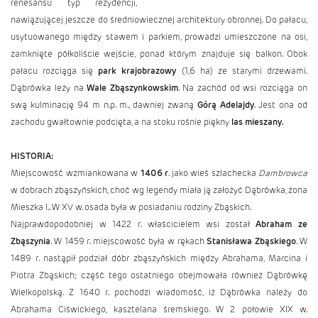
renesansu typ rezydencji,
nawiązującej jeszcze do średniowiecznej architektury obronnej. Do pałacu,
usytuowanego między stawem i parkiem, prowadzi umieszczone na osi,
zamknięte półkoliście wejście, ponad którym znajduje się balkon. Obok
pałacu rozciąga się
park krajobrazowy
(1,6 ha) ze starymi drzewami.
Dąbrówka leży na
Wale Zbąszynkowskim
. Na zachód od wsi rozciąga on
swą kulminację 94 m n.p. m., dawniej zwaną
Górą Adelajdy
. Jest ona od
zachodu gwałtownie podcięta, a na stoku rośnie piękny
las mieszany.
HISTORIA:
Miejscowość wzmiankowana w
1406 r
. jako wieś szlachecka
Dambrowca
w dobrach zbąszyńskich, choć wg legendy miała ją założyć Dąbrówka, żona
Mieszka I.. W XV w. osada była w posiadaniu rodziny Zbąskich.
Najprawdopodobniej w 1422 r. właścicielem wsi został
Abraham ze
Zbąszynia
. W 1459 r. miejscowość była w rękach
Stanisława Zbąskiego
. W
1489 r. nastąpił podział dóbr zbąszyńskich między Abrahama, Marcina i
Piotra Zbąskich; część tego ostatniego obejmowała również Dąbrówkę
Wielkopolską. Z 1640 r. pochodzi wiadomość, iż Dąbrówka należy do
Abrahama Ciświckiego, kasztelana śremskiego. W 2 połowie XIX w.