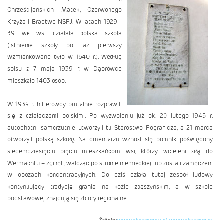
Chrześcijańskich Matek, Czerwonego
Krzyża i Bractwo NSPJ. W latach 1929 -
39 we wsi działała polska szkoła
(istnienie szkoły po raz pierwszy
wzmiankowane było w 1640 r.). Według
spisu z 7 maja 1939 r. w Dąbrówce
mieszkało 1403 osób.
W 1939 r. hitlerowcy brutalnie rozprawili
się z działaczami polskimi. Po wyzwoleniu już ok. 20 lutego 1945 r.
autochotni samorzutnie utworzyli tu Starostwo Pogranicza, a 21 marca
otworzyli polską szkołę. Na cmentarzu wznosi się pomnik poświęcony
siedemdziesięciu pięciu mieszkańcom wsi, którzy wcieleni siłą do
Wermachtu – zginęli, walcząc po stronie niemieckiej lub zostali zamęczeni
w obozach koncentracyjnych. Do dziś działa tutaj zespół ludowy
kontynuujący tradycję grania na koźle zbąszyńskim, a w szkole
podstawowej znajdują się zbiory regionalne
Źródła:
www.zbaszynek.pl
,
www.zbaszyn.pl
,