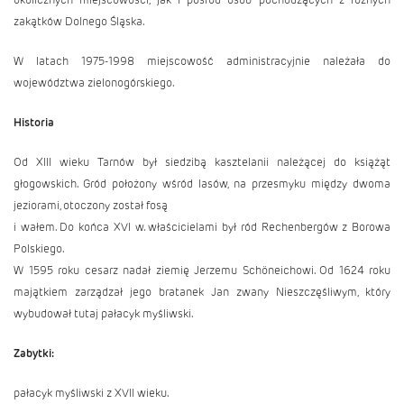
zakątków Dolnego Śląska.
W latach 1975-1998 miejscowość administracyjnie należała do
województwa zielonogórskiego.
Historia
Od XIII wieku Tarnów był siedzibą kasztelanii należącej do książąt
głogowskich. Gród położony wśród lasów, na przesmyku między dwoma
jeziorami, otoczony został fosą
i wałem. Do końca XVI w. właścicielami był ród Rechenbergów z Borowa
Polskiego.
W 1595 roku cesarz nadał ziemię Jerzemu Schöneichowi. Od 1624 roku
majątkiem zarządzał jego bratanek Jan zwany Nieszczęśliwym, który
wybudował tutaj pałacyk myśliwski.
Zabytki:
pałacyk myśliwski z XVII wieku.