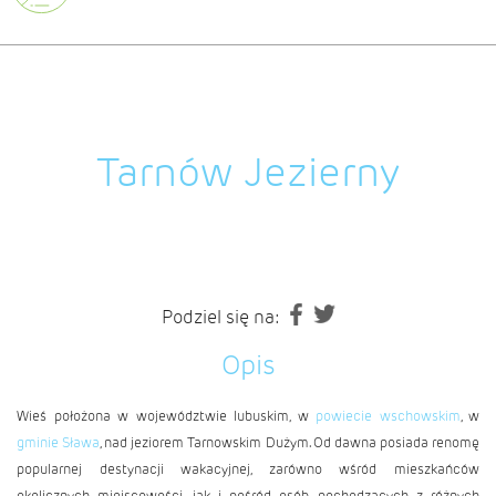
Tarnów Jezierny
Podziel się na:
Opis
Wieś położona w województwie lubuskim, w
powiecie wschowskim
, w
gminie Sława
, nad jeziorem Tarnowskim Dużym. Od dawna posiada renomę
popularnej destynacji wakacyjnej, zarówno wśród mieszkańców
okolicznych miejscowości, jak i pośród osób pochodzących z różnych