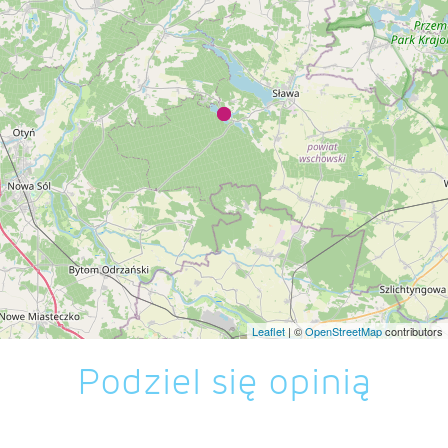
Leaflet
| ©
OpenStreetMap
contributors
Podziel się opinią