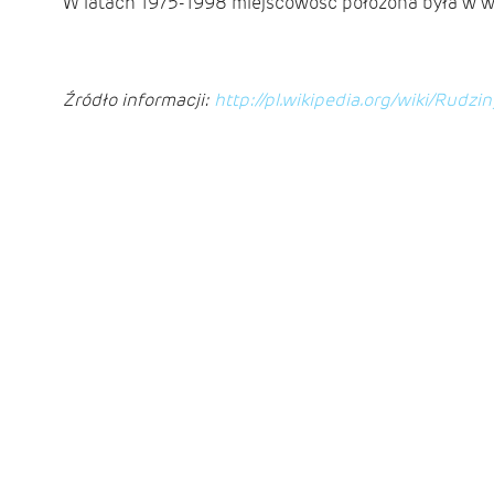
W latach 1975-1998 miejscowość położona była w w
Źródło informacji:
http://pl.wikipedia.org/wiki/Ru