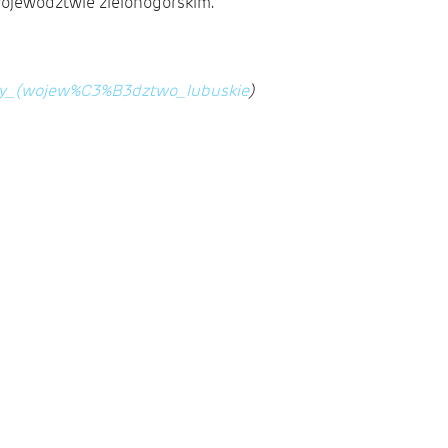
ojewództwie zielonogórskim.
dziny_(wojew%C3%B3dztwo_lubuskie
)