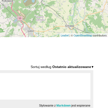
Leaflet
| ©
OpenStreetMap
contributors