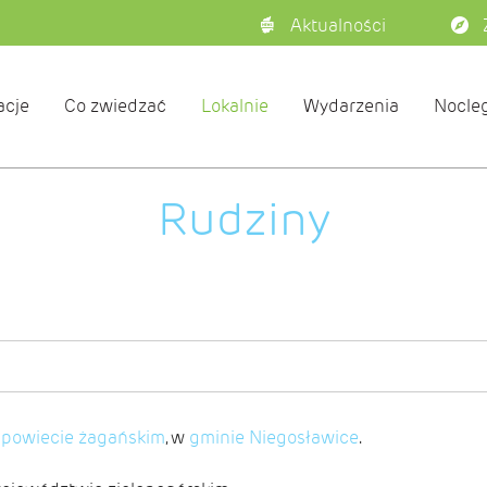
Aktualności
acje
Co zwiedzać
Lokalnie
Wydarzenia
Nocleg
Rudziny
w
powiecie żagańskim
, w
gminie Niegosławice
.