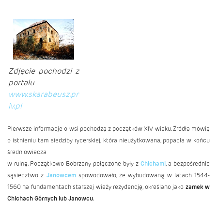
Zdjęcie pochodzi z
portalu
www.skarabeusz.pr
iv.pl
Pierwsze informacje o wsi pochodzą z początków XIV wieku. Źródła mówią
o istnieniu tam siedziby rycerskiej, która nieużytkowana, popadła w końcu
średniowiecza
w ruinę. Początkowo Bobrzany połączone były z
Chichami
, a bezpośrednie
sąsiedztwo z
Janowcem
spowodowało, że wybudowaną w latach 1544-
1560 na fundamentach starszej wieży rezydencję, określano jako
zamek w
Chichach Górnych lub Janowcu
.