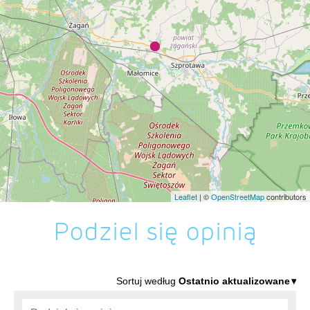
Leaflet
| ©
OpenStreetMap
contributors
Podziel się opinią