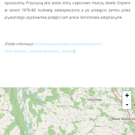
opuszczony. Przyczyną jest pożar, który częściowo niszczy obiekt. Dopiero
w latach 1979-80 budowlę zabezpieczono, a po przejęciu zamku przez
prywatnego użytkownika podjęto tam prace remontowo-adaptacyjne.
Źródło informacji:
http://www.skarabeusz.priv.pl/index.php?
title=Zabytki_lubuskie-Bobrzany_(zamek
)
+
-