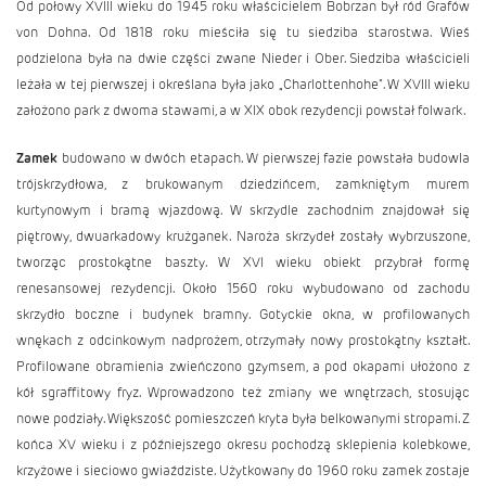
Od połowy XVIII wieku do 1945 roku właścicielem Bobrzan był ród Grafów
von Dohna. Od 1818 roku mieściła się tu siedziba starostwa. Wieś
podzielona była na dwie części zwane Nieder i Ober. Siedziba właścicieli
leżała w tej pierwszej i określana była jako „Charlottenhohe". W XVIII wieku
założono park z dwoma stawami, a w XIX obok rezydencji powstał folwark.
Zamek
budowano w dwóch etapach. W pierwszej fazie powstała budowla
trójskrzydłowa, z brukowanym dziedzińcem, zamkniętym murem
kurtynowym i bramą wjazdową. W skrzydle zachodnim znajdował się
piętrowy, dwuarkadowy krużganek. Naroża skrzydeł zostały wybrzuszone,
tworząc prostokątne baszty. W XVI wieku obiekt przybrał formę
renesansowej rezydencji. Około 1560 roku wybudowano od zachodu
skrzydło boczne i budynek bramny. Gotyckie okna, w profilowanych
wnękach z odcinkowym nadprożem, otrzymały nowy prostokątny kształt.
Profilowane obramienia zwieńczono gzymsem, a pod okapami ułożono z
kół sgraffitowy fryz. Wprowadzono też zmiany we wnętrzach, stosując
nowe podziały. Większość pomieszczeń kryta była belkowanymi stropami. Z
końca XV wieku i z późniejszego okresu pochodzą sklepienia kolebkowe,
krzyżowe i sieciowo gwiaździste. Użytkowany do 1960 roku zamek zostaje