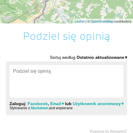
Leaflet
| ©
OpenStreetMap
contributors
Podziel się opinią