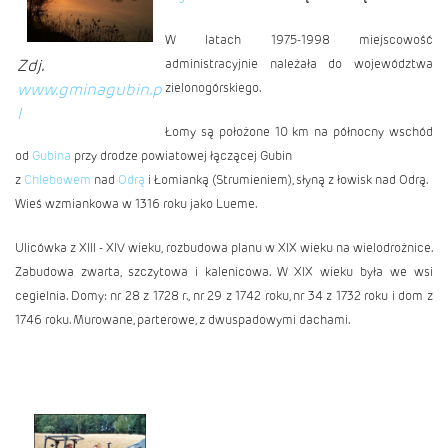
W latach 1975-1998 miejscowość
Zdj.
administracyjnie należała do województwa
www.gminagubin.p
zielonogórskiego.
l
Łomy są położone 10 km na północny wschód
od
Gubina
przy drodze powiatowej łączącej Gubin
z
Chlebowem
nad
Odrą
i Łomianką (Strumieniem), słyną z łowisk nad Odrą.
Wieś wzmiankowa w 1316 roku jako Lueme.
Ulicówka z XIII - XIV wieku, rozbudowa planu w XIX wieku na wielodrożnice.
Zabudowa zwarta, szczytowa i kalenicowa. W XIX wieku była we wsi
cegielnia. Domy: nr 28 z 1728 r., nr 29 z 1742 roku, nr 34 z 1732 roku i dom z
1746 roku. Murowane, parterowe, z dwuspadowymi dachami.