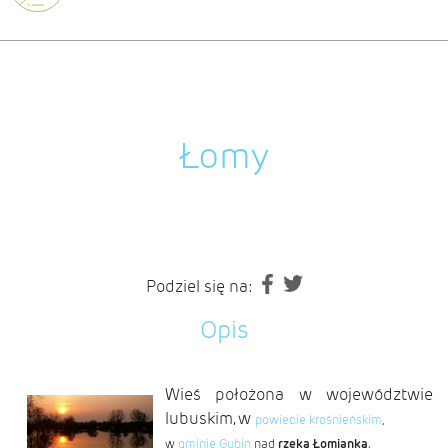
Łomy
Podziel się na:
Opis
Wieś położona w województwie
lubuskim, w
powiecie krośnieńskim
,
w
gminie Gubin
nad
rzeką Łomianką
.