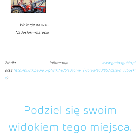
Wakacje na wsi...
Nadesłał: ~marecki
Źródła informacji:
www.gminagubin.pl
oraz
http://pl.wikipedia.org/wiki/%C5%81omy_(wojew%C3%B3dztwo_lubuski
e
)
Podziel się swoim
widokiem tego miejsca.