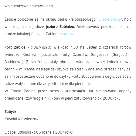
województwa gorzowskiego.
Żabice położone są na skraju parku krajobrazowego "
Ujście Warty
". Koło
wsi znajduje się duże
jezioro Żabiniec
. Miejscowość położona jest na
drodze lokalnej
Górzyca
-Żabice-
Czarnów
.
Fort Żabice
- (1887-1890) wielkość 4,50 ha. Jeden z czterech fortów
twierdzy Kostrzyn (pozostałe forty Czarnów, Gorgoszcz (Gorgast) i
Sarbinowo). Z założenia, miały chronić twierdzy głównej, jednak rozwój
techniki militarnej nastąpił tak szybko, że straciły one swój strategiczny cel
zanim ostateczne oddano je do użytku. Forty zbudowano z cegły, posiadały
także wały ziemne dla artylerii i dolne dla piechoty.
W Forcie Żabice przez okres kilkudziesięciu lat składowano odpady
chemiczne (tzw. mogielnik), który w pełni zutylizowano ok. 2000 roku.
Zabytki
Kościół XV-wieczny.
Liczba ludności - 586 (dane z 2007 roku)