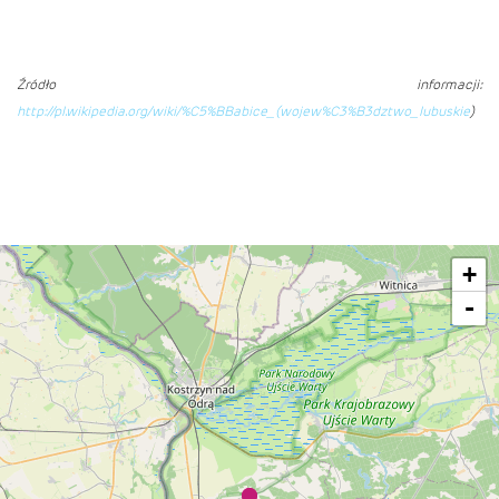
Źródło informacji:
http://pl.wikipedia.org/wiki/%C5%BBabice_(wojew%C3%B3dztwo_lubuskie
)
+
-