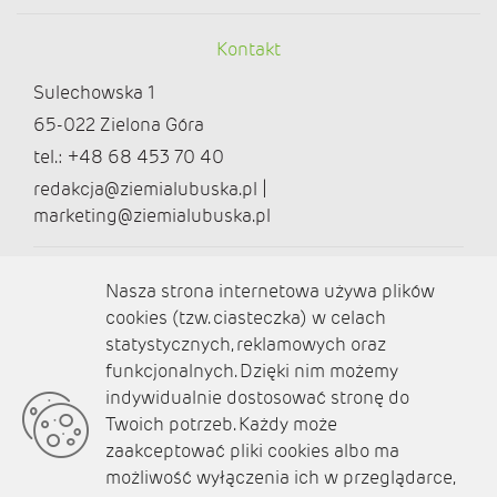
Kontakt
Sulechowska 1
65-022 Zielona Góra
tel.: +48 68 453 70 40
redakcja@ziemialubuska.pl |
marketing@ziemialubuska.pl
Media społecznościowe
Nasza strona internetowa używa plików
cookies (tzw. ciasteczka) w celach
statystycznych, reklamowych oraz
funkcjonalnych. Dzięki nim możemy
O nas
indywidualnie dostosować stronę do
Twoich potrzeb. Każdy może
Kontakt
zaakceptować pliki cookies albo ma
Polityka prywatności
możliwość wyłączenia ich w przeglądarce,