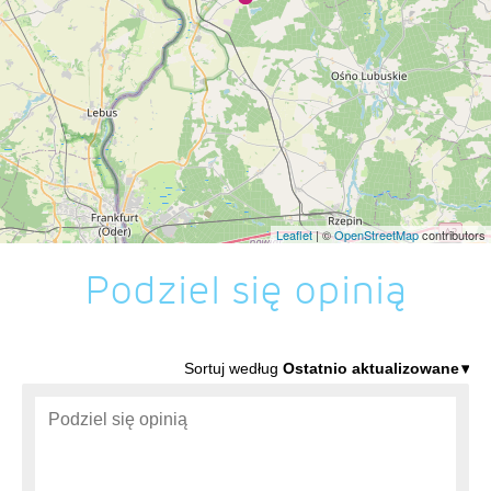
Leaflet
| ©
OpenStreetMap
contributors
Podziel się opinią