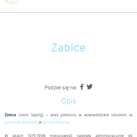
Żabice
Podziel się na:
Opis
Żabice
(niem. Säpzig) – wieś położona w województwie lubuskim, w
powiecie słubickim
, w
gminie Górzyca
.
W latach 1975-1998 miejscowość należała administracyjnie do