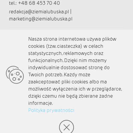
tel.: +48 68 453 70 40
redakcja@ziemialubuska.pl |
marketing@ziemialubuska.pl
Media społecznościowe
Nasza strona internetowa używa plików
cookies (tzw. ciasteczka) w celach
statystycznych, reklamowych oraz
funkcjonalnych. Dzięki nim możemy
O nas
indywidualnie dostosować stronę do
Twoich potrzeb. Każdy może
Kontakt
zaakceptować pliki cookies albo ma
Polityka prywatności
możliwość wyłączenia ich w przeglądarce,
dzięki czemu nie będą zbierane żadne
Aktualności
informacje.
Zaplanuj podróż
Polityka prywatności
© amb software 2004-2021