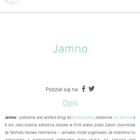
Jamno
Podziel się na:
Opis
Jamno
- położone jest wzdłuż drogi do
Budzigniewa
, oddalone
od Słońska
o
6 km. Jako kolonia założona została w XVIII wieku przez Zakon Joannitów
ze Słońska. Nazwa niemiecka – Jamajka, może sugerować, że osiedlono tu
weteranów z niemieckich oddziałów, które służyły na Jamajce pod