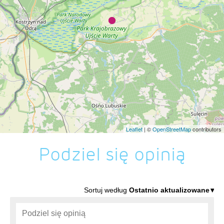
Leaflet
| ©
OpenStreetMap
contributors
Podziel się opinią