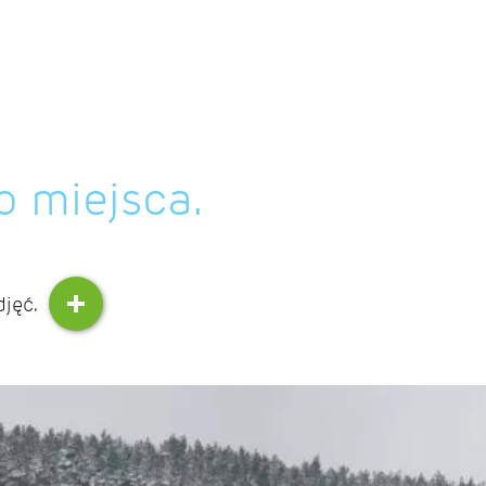
o miejsca.
djęć.