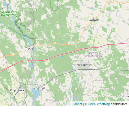
Leaflet
| ©
OpenStreetMap
contributors