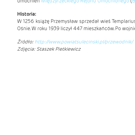
umocnień
Międzyrzeckiego Rejonu Umocnionego
(
B
Historia:
W 1256 książę Przemysław sprzedał wieś Templarius
Ośnie. W roku 1939 liczył 447 mieszkańców. Po wojn
Źródło:
http://www.powiatsulecinski.pl/przewodnik/
Zdjęcia: Staszek Pietkiewicz