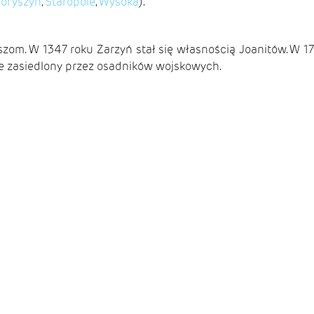
oryszyn
,
Staropole
,
Wysoka
).
zom. W 1347 roku Zarzyń stał się własnością Joanitów. W 17
ie zasiedlony przez osadników wojskowych.