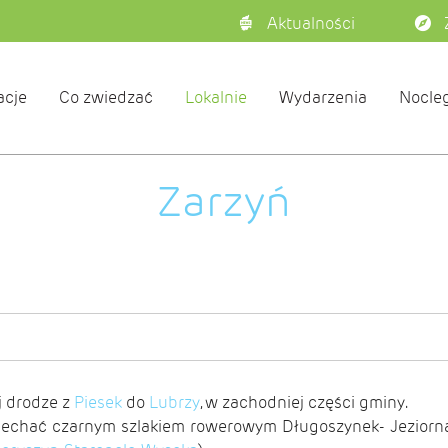
Aktualności
acje
Co zwiedzać
Lokalnie
Wydarzenia
Nocleg
Zarzyń
j drodze z
Piesek
do
Lubrzy
, w zachodniej części gminy.
 dojechać czarnym szlakiem rowerowym
Długoszynek
- Jeziorn