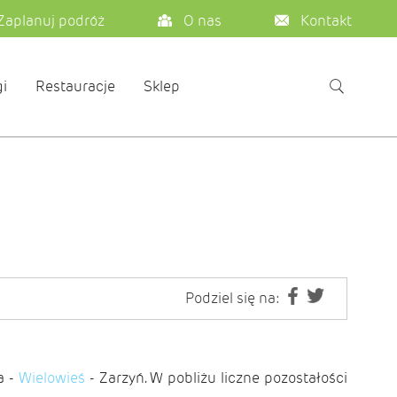
Zaplanuj podróż
O nas
Kontakt
i
Restauracje
Sklep
Podziel się na:
a -
Wielowieś
- Zarzyń. W pobliżu liczne pozostałości