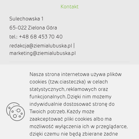
Kontakt
Sulechowska 1
65-022 Zielona Góra
tel.: +48 68 453 70 40
redakcja@ziemialubuska.pl |
marketing@ziemialubuska.pl
Media społecznościowe
Nasza strona internetowa używa plików
cookies (tzw. ciasteczka) w celach
statystycznych, reklamowych oraz
funkcjonalnych. Dzięki nim możemy
O nas
indywidualnie dostosować stronę do
Twoich potrzeb. Każdy może
Kontakt
zaakceptować pliki cookies albo ma
Polityka prywatności
możliwość wyłączenia ich w przeglądarce,
dzięki czemu nie będą zbierane żadne