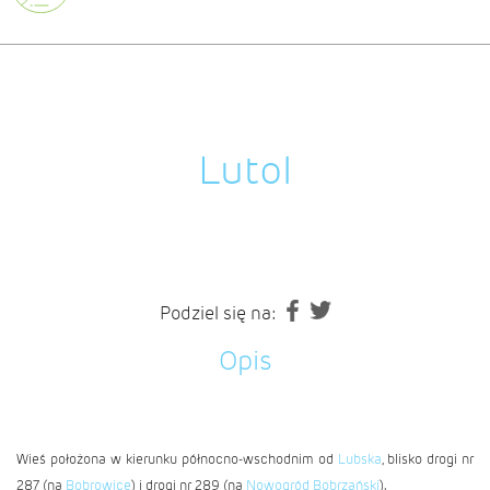
Lutol
Podziel się na:
Opis
Wieś położona w kierunku północno-wschodnim od
Lubska
, blisko drogi nr
287 (na
Bobrowice
) i drogi nr 289 (na
Nowogród Bobrzański
).