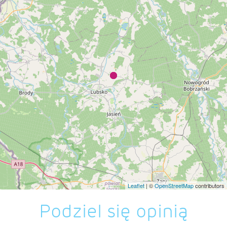
Leaflet
| ©
OpenStreetMap
contributors
Podziel się opinią