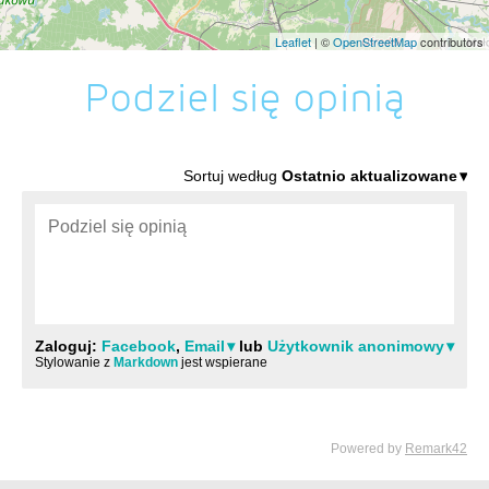
Leaflet
| ©
OpenStreetMap
contributors
Podziel się opinią