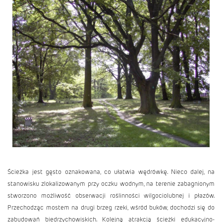
Ścieżka jest gęsto oznakowana, co ułatwia wędrówkę. Nieco dalej, na
stanowisku zlokalizowanym przy oczku wodnym, na terenie zabagnionym
stworzono możliwość obserwacji roślinności wilgociolubnej i płazów.
Przechodząc mostem na drugi brzeg rzeki, wśród buków, dochodzi się do
zabudowań biedrzychowiskich. Kolejną atrakcją ścieżki edukacyjno-