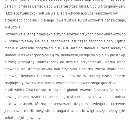
Żarach, Tomasza Bernackiego, wspartej przez Jana Drygę, wójta gminy Żary
i Elżbietę Wieliczko - sołtysa wsi Biedrzychowice, grupa krajoznawców
z żarskiego oddziału Polskiego Towarzystwa Turystyczno-Krajoznawczego,
wytyczyła
i oznakowała jedną z najpiękniejszych ścieżek przyrodniczo-dydaktycznych
– Dolinę Szyszyny. Najlepiej zachowana jest część zachodnia parku, gdzie
rośnie kilkanaście potężnych 300-400 letnich dębów, a także leciwych
klonów. Ścieżka rozpoczyna się za Bieniowem, kieruje na nią biały prostokąt
z żółtą przekątną, umieszczony na drzewie przydrożnym. Dróżka leśna
prowadzi do starego młyna nad Szyszyną. Rzeczka zbiera wody spod
Surowej, Bieniowa, Białowic, Łukaw i Roztok. W dalszej części ścieżki
znajduje się owalny wał ziemny wczesnośredniowiecznego grodziska
z VIII wieku. Znajduje się tu również głęboki wąwóz Szyszyny. Na skraju
dawnej polany, wśród urozmaiconej roślinności bytuje wiele gatunków
ptaków leśnych. Można obserwować: dzięcioły, świergotki drzewne,
jemiołuszki, rudziki, kosy, sikorki bogatki, czubatki, wilgi, czyżyki, zięby, gile,
kukułki, sójki i gawrony.