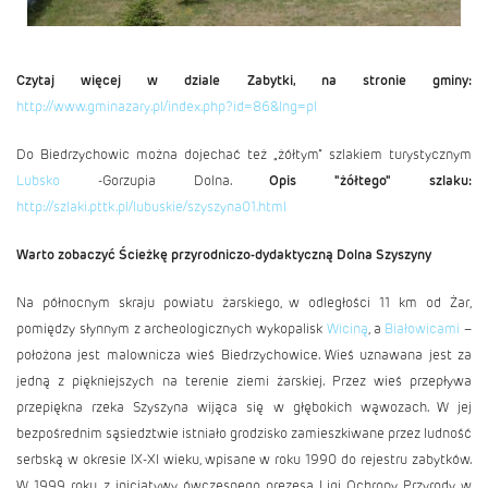
Czytaj więcej w dziale Zabytki, na stronie gminy:
http://www.gminazary.pl/index.php?id=86&lng=pl
Do Biedrzychowic można dojechać też „żółtym” szlakiem turystycznym
Lubsko
-Gorzupia Dolna.
Opis "żółtego" szlaku:
http://szlaki.pttk.pl/lubuskie/szyszyna01.html
Warto zobaczyć Ścieżkę przyrodniczo-dydaktyczną Dolna Szyszyny
Na północnym skraju powiatu żarskiego, w odległości 11 km od Żar,
pomiędzy słynnym z archeologicznych wykopalisk
Wiciną
, a
Białowicami
–
położona jest malownicza wieś Biedrzychowice. Wieś uznawana jest za
jedną z piękniejszych na terenie ziemi żarskiej. Przez wieś przepływa
przepiękna rzeka Szyszyna wijąca się w głębokich wąwozach. W jej
bezpośrednim sąsiedztwie istniało grodzisko zamieszkiwane przez ludność
serbską w okresie IX-XI wieku, wpisane w roku 1990 do rejestru zabytków.
W 1999 roku, z inicjatywy ówczesnego prezesa Ligi Ochrony Przyrody w