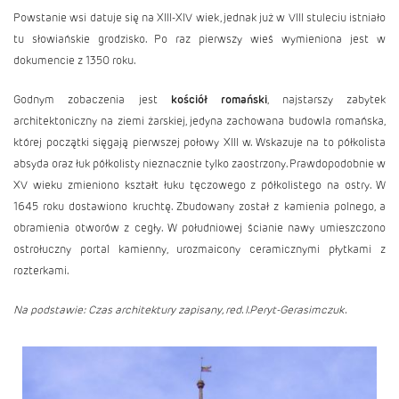
Powstanie wsi datuje się na XIII-XIV wiek, jednak już w VIII stuleciu istniało
tu słowiańskie grodzisko. Po raz pierwszy wieś wymieniona jest w
dokumencie z 1350 roku.
Godnym zobaczenia jest
kościół romański
, najstarszy zabytek
architektoniczny na ziemi żarskiej, jedyna zachowana budowla romańska,
której początki sięgają pierwszej połowy XIII w. Wskazuje na to półkolista
absyda oraz łuk półkolisty nieznacznie tylko zaostrzony. Prawdopodobnie w
XV wieku zmieniono kształt łuku tęczowego z półkolistego na ostry. W
1645 roku dostawiono kruchtę. Zbudowany został z kamienia polnego, a
obramienia otworów z cegły. W południowej ścianie nawy umieszczono
ostrołuczny portal kamienny, urozmaicony ceramicznymi płytkami z
rozterkami.
Na podstawie: Czas architektury zapisany, red. I.Peryt-Gerasimczuk.