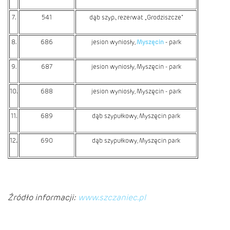
7.
541
dąb szyp., rezerwat „Grodziszcze”
8.
686
jesion wyniosły,
Myszęcin
- park
9.
687
jesion wyniosły,
Myszęcin
- park
10.
688
jesion wyniosły,
Myszęcin
- park
11.
689
dąb szypułkowy, Myszęcin park
.
12
690
dąb szypułkowy, Myszęcin park
Źródło informacji:
www.szczaniec.pl