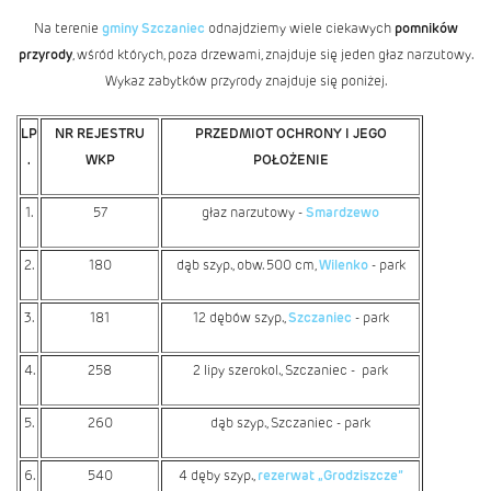
Na terenie
gminy Szczaniec
odnajdziemy wiele ciekawych
pomników
przyrody
, wśród których, poza drzewami, znajduje się jeden głaz narzutowy.
Wykaz zabytków przyrody znajduje się poniżej.
LP
NR REJESTRU
PRZEDMIOT OCHRONY I JEGO
.
WKP
POŁOŻENIE
1.
57
głaz narzutowy -
Smardzewo
2.
180
dąb szyp., obw. 500 cm,
Wilenko
- park
3.
181
12 dębów szyp.,
Szczaniec
- park
4.
258
2 lipy szerokol., Szczaniec - park
5.
260
dąb szyp., Szczaniec - park
6.
540
4 dęby szyp.,
rezerwat „Grodziszcze”