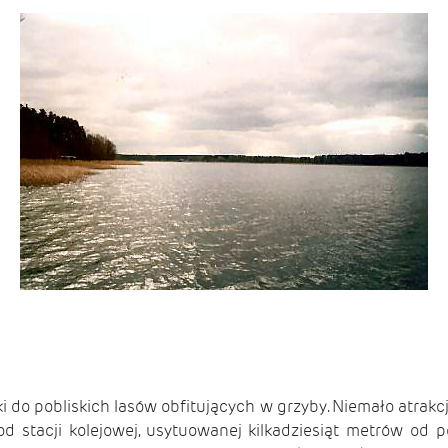
do pobliskich lasów obfitujących w grzyby. Niemało atrakc
od stacji kolejowej, usytuowa­nej kilkadziesiąt metrów od 