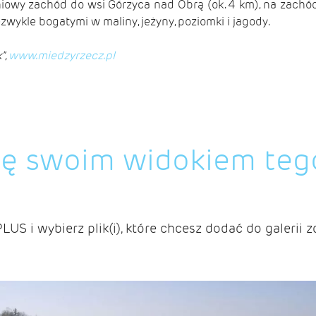
iowy zachód do wsi Gó­rzyca nad Obrą (ok. 4 km), na zachó
ezwykle bogatymi w maliny, jeżyny, poziomki i jagody.
”,
www.miedzyrzecz.pl
ię swoim widokiem teg
PLUS i wybierz plik(i), które chcesz dodać do galerii z