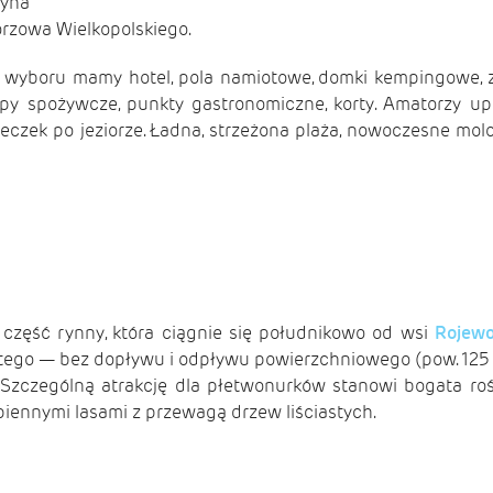
zyna
rzowa Wielkopolskiego.
o wyboru mamy hotel, pola namiotowe, domki kempingowe, za
epy spożywcze, punkty gastronomiczne, korty. Amatorzy u
zek po jeziorze. Ładna, strzeżona plaża, nowoczesne molo,
zęść rynny, która ciągnie się południkowo od wsi
Ro­jew
tego — bez dopływu i odpływu powierzchniowego (pow. 125 ha, 
 Szczególną atrakcję dla płetwonurków stano­wi bogata r
piennymi lasami z przewagą drzew liściastych.