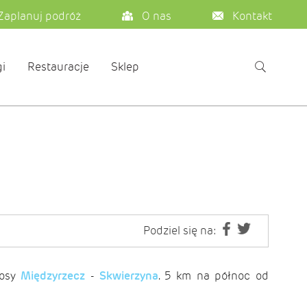
Zaplanuj podróż
O nas
Kontakt
i
Restauracje
Sklep
Podziel się na:
zosy
Międzyrzecz
-
Skwierzyna
. 5 km na północ od