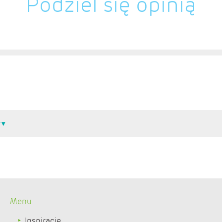
Podziel się opinią
Menu
Inspiracje