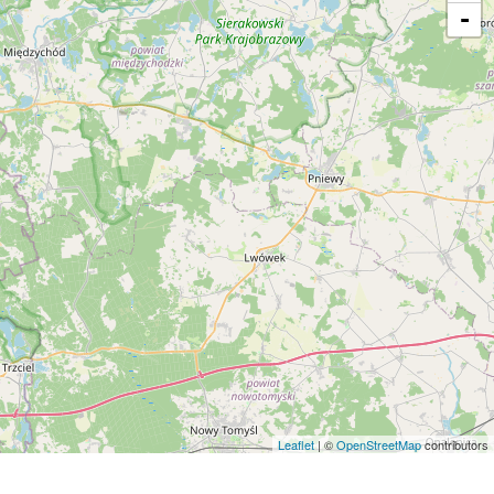
-
Leaflet
| ©
OpenStreetMap
contributors