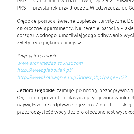
PKP — stacja kolejowa na linii Międzyrzecz—Skwier
PKS — przystanek przy drodze z Międzyrzecza do Go
Głębokie posiada świetne zaplecze turystyczne. D
całoroczne apartamenty. Na terenie ośrodka - skl
sprzętu wodnego, umożliwiającego odbywanie wyciec
zalety tego pięknego miejsca.
Więcej informacji:
www.archimedes-tourist.com
http://www.glebokie4.pl/
http://www.krab.agh.edu.pl/index.php?page=162
Jezioro Głębokie
zajmuje północną, bezodpływową c
Głębokie reprezentuje klasyczny typ jeziora za­mknię
największe bezodpływowe jezioro Ziemi Lubuskiej!
przezroczystość wody. Jezioro otoczone jest wysoko