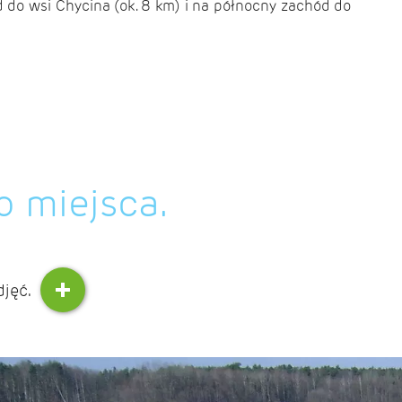
d do wsi Chycina (ok. 8 km) i na północny zachód do
o miejsca.
djęć.