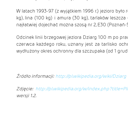
W latach 1993-97 (z wyjątkiem 1996 r.) jezioro było 
kg), lina (100 kg) i amura (30 kg), tarlaków leszcz
najłatwiej dojechać można szosą nr 2, E30 (Poznań
Odcinek linii brzegowej jeziora Dziarg 100 m po pr
czerwca każdego roku, uznany jest za tarlisko oc
wydłużony okres ochronny dla szczupaka (od 1 grudn
Źródło informacji:
http://pl.wikipedia.org/wiki/Dziarg
Zdjęcie:
http://pl.wikipedia.org/w/index.php?titl
wersji 1.2.