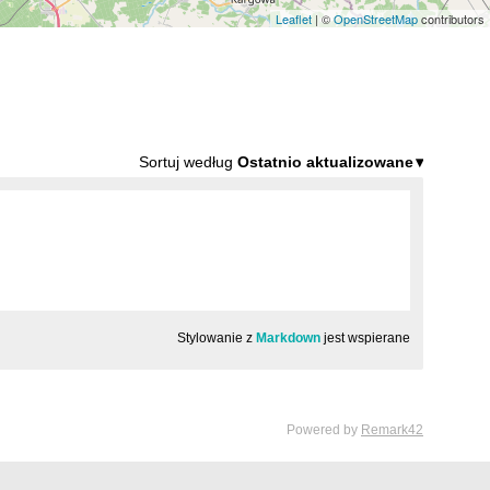
Leaflet
| ©
OpenStreetMap
contributors