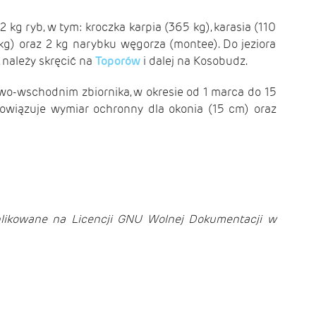
 kg ryb, w tym: kroczka karpia (365 kg), karasia (110
0 kg) oraz 2 kg narybku węgorza (montee). Do jeziora
, należy skręcić na
Toporów
i dalej na Kosobudz.
owo-wschodnim zbiornika, w okresie od 1 marca do 15
bowiązuje wymiar ochronny dla okonia (15 cm) oraz
blikowane na Licencji GNU Wolnej Dokumentacji w