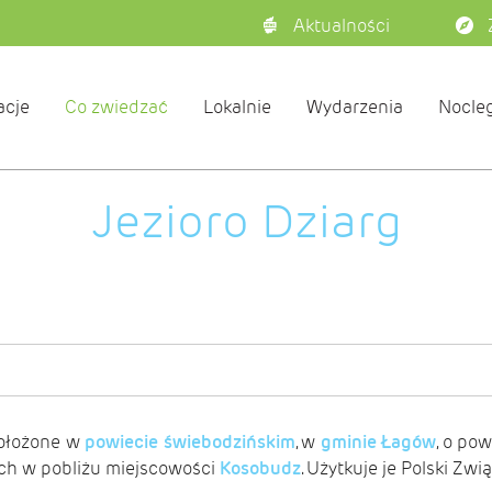
Aktualności
acje
Co zwiedzać
Lokalnie
Wydarzenia
Nocleg
Jezioro Dziarg
położone w
powiecie świebodzińskim
, w
gminie Łagów
, o pow
ch w pobliżu miejscowości
Kosobudz
. Użytkuje je Polski Zw