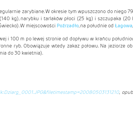
regularnie zarybiane. W okresie tym wpuszczono do niego 792
a (140 kg), narybku i tarlaków płoci (25 kg) i szczupaka (2
-Świecko). W miejscowości
Poźrzadło
, na południe od
Łagowa
awej i 100 m po lewej stronie od dopływu w krańcu południ
hronne ryb. Obowiązuje wtedy zakaz połowu. Na jeziorze o
ia do 30 kwietnia).
e=Plik:Dziarg_0001.JPG&filetimestamp=20080503131210
, opu