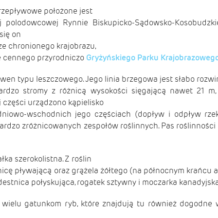
rzepływowe położone jest
j polodowcowej Rynnie Biskupicko-Sądowsko-Kosobudzkiej
się on
e chronionego krajobrazu,
ie cennego przyrodniczo
Gryżyńskiego Parku Krajobrazoweg
kwen typu leszczowego. Jego linia brzegowa jest słabo rozwi
bardzo stromy z różnicą wysokości sięgającą nawet 21 m, c
ej części urządzono kąpielisko
niowo-wschodnich jego częściach (dopływ i odpływ rzek
rdzo zróżnicowanych zespołów roślinnych. Pas roślinności
łka szerokolistna. Z roślin
stnicę pływającą oraz grążela żółtego (na północnym krańcu 
stnica połyskująca, rogatek sztywny i moczarka kanadyjska 
 wielu gatunkom ryb, które znajdują tu również dogodne w