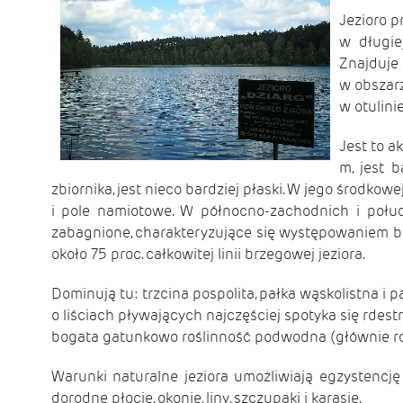
Jezioro p
w długie
Znajduje 
w obszarz
w otulin
Jest to a
m, jest 
zbiornika, jest nieco bardziej płaski. W jego środkow
i pole namiotowe. W północno-zachodnich i połud
zabagnione, charakteryzujące się występowaniem ba
około 75 proc. całkowitej linii brzegowej jeziora.
Dominują tu: trzcina pospolita, pałka wąskolistna i pa
o liściach pływających najczęściej spotyka się rde
bogata gatunkowo roślinność podwodna (głównie rde
Warunki naturalne jeziora umożliwiają egzystencję
dorodne płocie, okonie, liny, szczupaki i karasie.