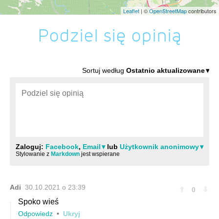
Leaflet
| ©
OpenStreetMap
contributors
Podziel się opinią