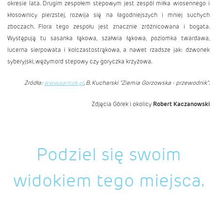
okresie lata. Drugim zespołem stepowym jest zespól miłka wiosennego i
kłosownicy pierzstej, rozwija się na łagodniejszych i mniej suchych
zboczach. Flora tego zespołu jest znacznie zróżnicowana i bogata.
Występują tu sasanka łąkowa, szałwia łąkowa, poziomka twardawa,
lucerna sierpowata i kolczastostrąkowa, a nawet rzadsze jak: dzwonek
syberyjski, wężymord stepowy czy goryczka krzyżowa.
Żródła:
www.santok.pl
, B. Kucharski "Ziemia Gorzowska - przewodnik".
Zdjęcia Górek i okolicy
Robert Kaczanowski
Podziel się swoim
widokiem tego miejsca.