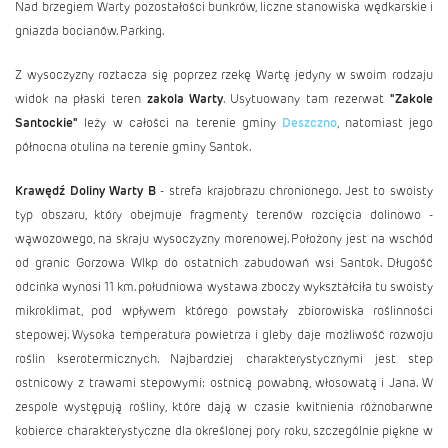
Nad brzegiem Warty pozostałości bunkrów, liczne stanowiska wędkarskie i
gniazda bocianów. Parking.
Z wysoczyzny roztacza się poprzez rzekę Wartę jedyny w swoim rodzaju
widok na płaski teren
zakola Warty
. Usytuowany tam rezerwat
"Zakole
Santockie"
leży w całości na terenie gminy
Deszczno
, natomiast jego
północna otulina na terenie gminy Santok.
Krawędź Doliny Warty B
- strefa krajobrazu chronionego. Jest to swoisty
typ obszaru, który obejmuje fragmenty terenów rozcięcia dolinowo -
wąwozowego, na skraju wysoczyzny morenowej. Położony jest na wschód
od granic Gorzowa Wlkp do ostatnich zabudowań wsi Santok. Długość
odcinka wynosi 11 km. południowa wystawa zboczy wykształciła tu swoisty
mikroklimat, pod wpływem którego powstały zbiorowiska roślinności
stepowej. Wysoka temperatura powietrza i gleby daje możliwość rozwoju
roślin kserotermicznych. Najbardziej charakterystycznymi jest step
ostnicowy z trawami stepowymi: ostnicą powabną, włosowatą i Jana. W
zespole występują rośliny, które dają w czasie kwitnienia różnobarwne
kobierce charakterystyczne dla określonej pory roku, szczególnie piękne w