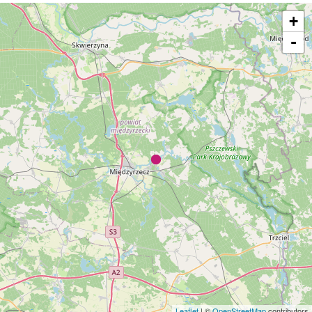
+
-
Leaflet
| ©
OpenStreetMap
contributors