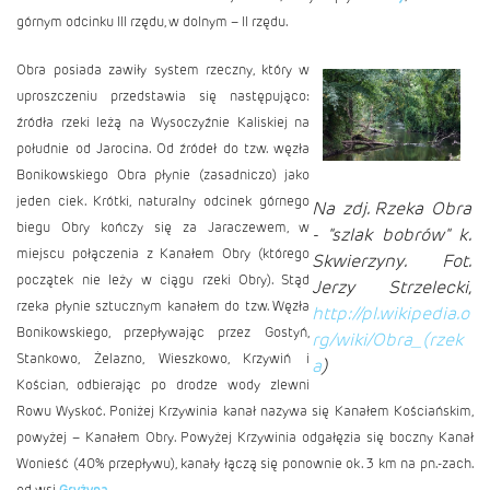
górnym odcinku III rzędu, w dolnym – II rzędu.
Obra posiada zawiły system rzeczny, który w
uproszczeniu przedstawia się następująco:
źródła rzeki leżą na Wysoczyźnie Kaliskiej na
południe od Jarocina. Od źródeł do tzw. węzła
Bonikowskiego Obra płynie (zasadniczo) jako
jeden ciek. Krótki, naturalny odcinek górnego
Na zdj. Rzeka Obra
biegu Obry kończy się za Jaraczewem, w
- "szlak bobrów" k.
miejscu połączenia z Kanałem Obry (którego
Skwierzyny. Fot.
początek nie leży w ciągu rzeki Obry). Stąd
Jerzy Strzelecki,
rzeka płynie sztucznym kanałem do tzw. Węzła
http://pl.wikipedia.o
Bonikowskiego, przepływając przez Gostyń,
rg/wiki/Obra_(rzek
Stankowo, Żelazno, Wieszkowo, Krzywiń i
a
)
Kościan, odbierając po drodze wody zlewni
Rowu Wyskoć. Poniżej Krzywinia kanał nazywa się Kanałem Kościańskim,
powyżej – Kanałem Obry. Powyżej Krzywinia odgałęzia się boczny Kanał
Wonieść (40% przepływu), kanały łączą się ponownie ok. 3 km na pn.-zach.
od wsi
Gryżyna
.