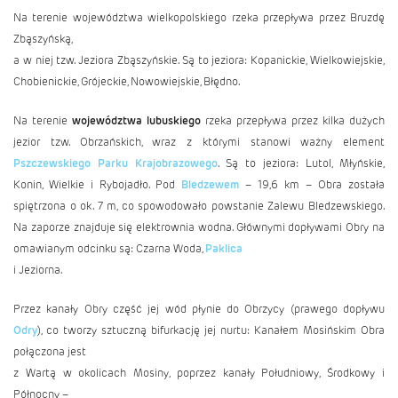
Na terenie województwa wielkopolskiego rzeka przepływa przez Bruzdę
Zbąszyńską,
a w niej tzw. Jeziora Zbąszyńskie. Są to jeziora: Kopanickie, Wielkowiejskie,
Chobienickie, Grójeckie, Nowowiejskie, Błędno.
Na terenie
województwa lubuskiego
rzeka przepływa przez kilka dużych
jezior tzw. Obrzańskich, wraz z którymi stanowi ważny element
Pszczewskiego Parku Krajobrazowego
. Są to jeziora: Lutol, Młyńskie,
Konin, Wielkie i Rybojadło. Pod
Bledzewem
– 19,6 km – Obra została
spiętrzona o ok. 7 m, co spowodowało powstanie Zalewu Bledzewskiego.
Na zaporze znajduje się elektrownia wodna. Głównymi dopływami Obry na
omawianym odcinku są: Czarna Woda,
Paklica
i Jeziorna.
Przez kanały Obry część jej wód płynie do Obrzycy (prawego dopływu
Odry
), co tworzy sztuczną bifurkację jej nurtu: Kanałem Mosińskim Obra
połączona jest
z Wartą w okolicach Mosiny, poprzez kanały Południowy, Środkowy i
Północny –