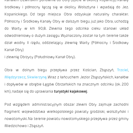
środkowy i północny łączą się w okolicy Wolsztyna i wpadają do Jez.
Kopanickiego. Od tego miejsca Obra odzyskuje naturalny charakter.
Północny i Środkowy Kanały Obry w dalszym biegu, już jako Obra, uchodzą
do Warty w km 90,8. Zlewnia tego odcinka cieku stanowi układ
odwodnieniowy o dużym zasięgu. Wyznaczony został na tym terenie także
dział wodny II rzędu, oddzielający zlewnię Warty (Północny i Środkowy
Kanał Obry)
i zlewnię Obrzycy (Południowy Kanał Obry).
Obra w dolnym biegu przepływa przez Kościan, Zbąszyń,
Trzciel
,
Międzyrzecz
,
Skwierzynę
. Wraz z łańcuchem Jezior Zbąszyńskich, kanałów
i dopływów w obrębie Łęgów Obrzańskich na znacznym odcinku (ok. 200
km), nadaje się do uprawiania
turystyki kajakowej
.
Pod względem administracyjnym obszar zlewni Obry zajmuje zachodni
fragment województwa wielkopolskiego powiaty grodziski, wolsztyński i
nowotomyski. Na terenie powiatu nowotomyskiego przepływa przez gminy
Miedzichowo i Zbąszyń.