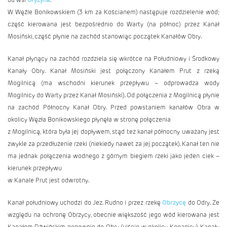
W Węźle Bonikowskiem (3 km za Kościanem) następuje rozdzielenie wód;
część kierowana jest bezpośrednio do Warty (na północ) przez Kanał
Mosiński, część płynie na zachód stanowiąc początek Kanałów Obry.
Kanał płynący na zachód rozdziela się wkrótce na Południowy i Środkowy
Kanały Obry. Kanał Mosiński jest połączony Kanałem Prut z rzeką
Mogilnicą (ma wschodni kierunek przepływu – odprowadza wody
Mogilnicy do Warty przez Kanał Mosiński). Od połączenia z Mogilnicą płynie
na zachód Północny Kanał Obry. Przed powstaniem kanałów Obra w
okolicy Węzła Bonikowskiego płynęła w stronę połączenia
z Mogilnicą, która była jej dopływem, stąd też kanał północny uważany jest
zwykle za przedłużenie rzeki (niekiedy nawet za jej początek). Kanał ten nie
ma jednak połączenia wodnego z górnym biegiem rzeki jako jeden ciek –
kierunek przepływu
w Kanale Prut jest odwrotny.
Kanał południowy uchodzi do Jez. Rudno i przez rzekę
Obrzycę
do Odry. Ze
względu na ochronę Obrzycy, obecnie większość jego wód kierowana jest
Kanałem Dźwińskim ponownie do Obry (ujście w okolicy Kopanicy). Kanały